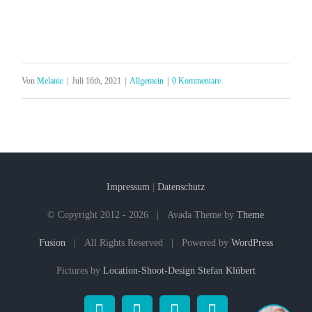
Von
Melanie
|
Juli 16th, 2021
|
Allgemein
|
0 Kommentare
Impressum
|
Datenschutz
© Copyright 2012 -
2026 | Avada Theme by
Theme
Fusion
| All Rights Reserved | Powered by
WordPress
Pictures by
Location-Shoot-Design Stefan Klübert