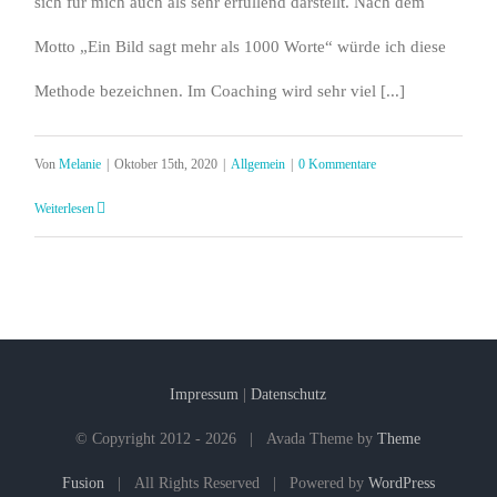
sich für mich auch als sehr erfüllend darstellt. Nach dem
Motto „Ein Bild sagt mehr als 1000 Worte“ würde ich diese
Methode bezeichnen. Im Coaching wird sehr viel [...]
Von
Melanie
|
Oktober 15th, 2020
|
Allgemein
|
0 Kommentare
Weiterlesen
Impressum
|
Datenschutz
© Copyright 2012 -
2026 | Avada Theme by
Theme
Fusion
| All Rights Reserved | Powered by
WordPress